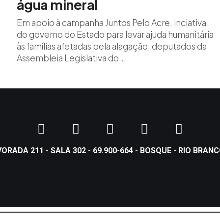
água mineral
Em apoio à campanha Juntos Pelo Acre, inciativa
do governo do Estado para levar ajuda humanitária
às famílias afetadas pela alagação, deputados da
Assembleia Legislativa do...
VORADA 211 - SALA 302 - 69.900-664 - BOSQUE - RIO BRAN