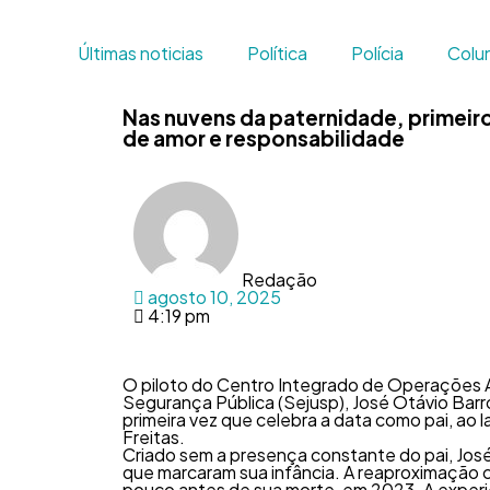
Últimas noticias
Política
Polícia
Colun
Nas nuvens da paternidade, primeiro
de amor e responsabilidade
Redação
agosto 10, 2025
4:19 pm
O piloto do Centro Integrado de Operações A
Segurança Pública (Sejusp), José Otávio Barros
primeira vez que celebra a data como pai, ao la
Freitas.
Criado sem a presença constante do pai, Jos
que marcaram sua infância. A reaproximação c
pouco antes de sua morte, em 2023. A experi