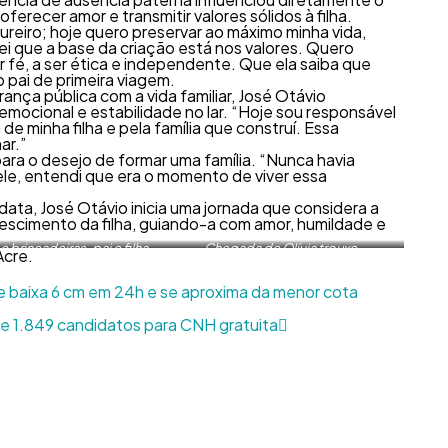
erecer amor e transmitir valores sólidos à filha.
ureiro; hoje quero preservar ao máximo minha vida,
sei que a base da criação está nos valores. Quero
er fé, a ser ética e independente. Que ela saiba que
 pai de primeira viagem.
rança pública com a vida familiar, José Otávio
emocional e estabilidade no lar. “Hoje sou responsável
e minha filha e pela família que construí. Essa
ar.”
para o desejo de formar uma família. “Nunca havia
ele, entendi que era o momento de viver essa
data, José Otávio inicia uma jornada que considera a
escimento da filha, guiando-a com amor, humildade e
e brincadeiras, pai e filha
Chegada de Olívia trouxe
Acre.
em memórias. Foto:
transformações significativas à vida
es Pinheiro/Sejusp
do casal. Foto: Dharcules
e baixa 6 cm em 24h e se aproxima da menor cota
Pinheiro/Sejusp
e 1.849 candidatos para CNH gratuita