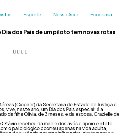
istas
Esporte
Nosso Acre
Economia
 Dia dos Pais de um piloto tem novas rotas
éreas (Ciopaer) da Secretaria de Estado de Justiça e
, vive, neste ano, um Dia dos Pais especial: é a
do da filha Olívia, de 3 meses, e da esposa, Grazielle de
é Otávio recebeu da mãe e dos avós o apoio e afeto
om o pai biológico ocorreu apenas na vida adulta,
ência de ausência paterna influenciou diretamente o