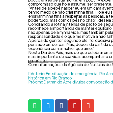
compromisso que hoje assume: ser presente, of
“Antes de a bebê nascer eu era um cara avent
tenho medo de não criar minha filha. Hoje eu 
ensinar minha filha a respeitar as pessoas, a t
pode tudo, mas com os pés no chão”, deseja o
Conciliando a rotina intensa de piloto de segu
reconhece a importância de manter equilíbrio 
não apenas pela minha vida, mas também pela d
responsabilidade é o que me motiva a não falh
A perda do genitor, segundo ele, foi decisiva 
pensado em ser pai. Mas, depois da partida d
experiência com a mulher que amo.”
Neste Dia dos Pais, mais do que celebrar uma 
mais importante de sua vida: acompanhar o cr
propósito.
José Otávio é pai pela primeira vez.
Entre risadas 
Com informações da Agência de Notícias do 
Foto: Dharcules Pinheiro/Sejusp
constro
Dharcul
Anterior
Em situação de emergência, Rio Acr
histórica em Rio Branco
Próximo
Detran do Acre divulga convocação d