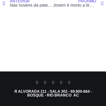
ANTERIOR
PRÓXIMO
Nas nuvens da paternidade, primeiro Dia dos Pais de um piloto tem novas rotas de amor e responsabilidade
Jovem é morto a tiros enquanto comprava cigarro em distribuidora de Rio Branco
R ALVORADA 211 - SALA 302 - 69.900-664 -
BOSQUE - RIO BRANCO AC