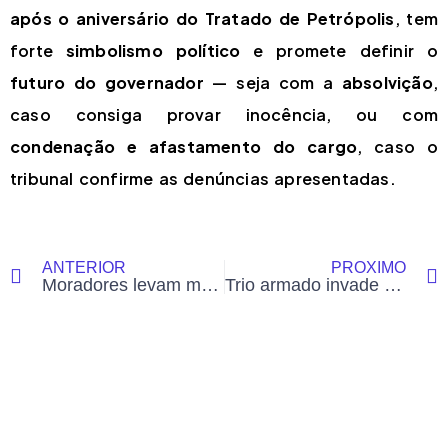
após o aniversário do Tratado de Petrópolis
, tem
forte
simbolismo político
e promete definir o
futuro do governador
— seja com a
absolvição
,
caso consiga provar inocência, ou com
condenação e afastamento do cargo
, caso o
tribunal confirme as denúncias apresentadas.
ANTERIOR
PRÓXIMO
Moradores levam mais de 70 corpos para praça na Penha após megaoperação; total de mortos no RJ passa de 120
Trio armado invade supermercado em Rio Branco e rouba R$ 4 mil e celulares