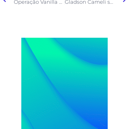
Operação Vanilla Sky: 16 pessoas são presas por envolvimento com facção criminosa em Feijó
Gladson Cameli será julgado em 19 de novembro pelo STJ por acusações de corrupção e fraudes milionárias