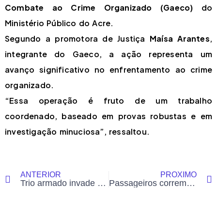
Combate ao Crime Organizado (Gaeco)
do
Ministério Público do Acre.
Segundo a promotora de Justiça
Maísa Arantes
,
integrante do Gaeco, a ação representa um
avanço significativo no enfrentamento ao crime
organizado.
“Essa operação é fruto de um trabalho
coordenado, baseado em provas robustas e em
investigação minuciosa”, ressaltou.
ANTERIOR
PRÓXIMO
Trio armado invade supermercado em Rio Branco e rouba R$ 4 mil e celulares
Passageiros correm após ônibus ser tomado por fumaça no Terminal Urbano de Rio Branco; RBTrans esclarece causa