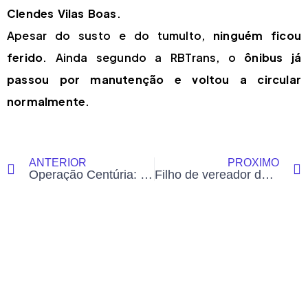
Clendes Vilas Boas
.
Apesar do susto e do tumulto,
ninguém ficou
ferido
. Ainda segundo a RBTrans, o
ônibus já
passou por manutenção e voltou a circular
normalmente
.
ANTERIOR
PRÓXIMO
Operação Centúria: Mais de 10 pessoas são presas em ação contra tráfico de drogas e facção criminosa no Acre
Filho de vereador de Cruzeiro do Sul é preso em operação contra tráfico e facção criminosa no Acre