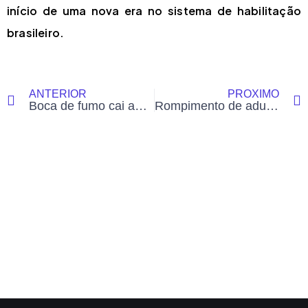
início de uma nova era no sistema de habilitação
brasileiro.
ANTERIOR
PRÓXIMO
Boca de fumo cai após cerco da Rotam no bairro da Paz; dois são presos em Rio Branco
Rompimento de adutora deixa bairros de Rio Branco sem água