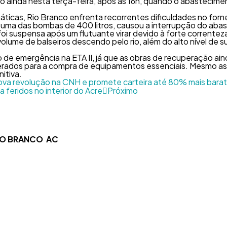
ído ainda nesta terça-feira, após as 16h, quando o abasteci
icas, Rio Branco enfrenta recorrentes dificuldades no forn
m uma das bombas de 400 litros, causou a interrupção do abas
oi suspensa após um flutuante virar devido à forte correnteza
lume de balseiros descendo pelo rio, além do alto nível de
de emergência na ETA II, já que as obras de recuperação aind
iberados para a compra de equipamentos essenciais. Mesmo as
itiva.
rova revolução na CNH e promete carteira até 80% mais bara
feridos no interior do Acre
Próximo
RIO BRANCO AC