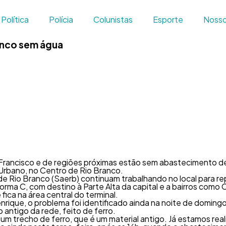
Política
Polícia
Colunistas
Esporte
Nosso
anco sem água
 Francisco e de regiões próximas estão sem abastecimento d
 Urbano, no Centro de Rio Branco.
e Rio Branco (Saerb) continuam trabalhando no local para rep
orma C, com destino à Parte Alta da capital e a bairros como 
ica na área central do terminal.
nrique, o problema foi identificado ainda na noite de doming
antigo da rede, feito de ferro.
m trecho de ferro, que é um material antigo. Já estamos rea