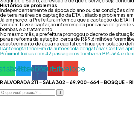
Segundo o Saerb, a previsão é de que o serviço seja conclu
Histórico de problemas
Independentemente da época do ano ou das condições climát
de terra na área de captação da ETA I, aliado a problemas e
Já em março, a Prefeitura informou que a captação da ETA II f
também teve a captação interrompida por causa do grande vo
bombas e o tratamento.
No mesmo mês, a prefeitura prorrogou o decreto de situação 
para a reforma da estação, cerca de R$ 9,6 milhões foram l
abastecimento de água na capital continua sem solução defin
Anterior
Anterior
Fim da autoescola obrigatória: Contran ap
Próximo
Ônibus com 42 passageiros tomba na BR-364 e deixa 
atsapp
Twitter
Facebook-
Youtube
Envelope
f
R ALVORADA 211 - SALA 302 - 69.900-664 - BOSQUE - 