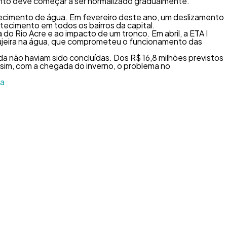
mento deve começar a ser normalizado gradualmente.
ecimento de água. Em fevereiro deste ano, um deslizamento
tecimento em todos os bairros da capital.
 do Rio Acre e ao impacto de um tronco. Em abril, a ETA I
 sujeira na água, que comprometeu o funcionamento das
a não haviam sido concluídas. Dos R$ 16,8 milhões previstos
sim, com a chegada do inverno, o problema no
ta