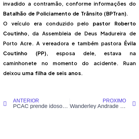
invadido a contramão, conforme informações do
Batalhão de Policiamento de Trânsito (BPTran)
.
O veículo era conduzido pelo
pastor Roberto
Coutinho
, da Assembleia de Deus Madureira de
Porto Acre. A vereadora e também pastora
Évila
Coutinho (PP)
, esposa dele, estava na
caminhonete no momento do acidente. Ruan
deixou
uma filha de seis anos
.
ANTERIOR
PRÓXIMO
PCAC prende idoso condenado por estupro de vulnerável em ação da DEAM de Cruzeiro do Sul
Wanderley Andrade sobe em banheiro químico e agita público no Festival Psica, no Pará; veja o vídeo