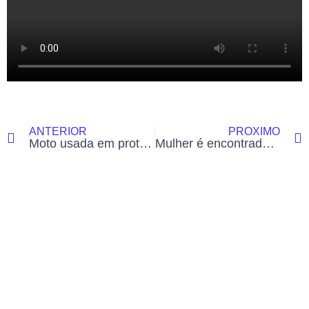
ANTERIOR
PRÓXIMO
Moto usada em protesto por segurança no trânsito é furtada no interior do Acre
Mulher é encontrada morta pela filha em Rio Branco; caso marca o 14º feminicídio no Acre em 2025