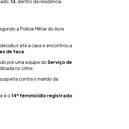
ábado,
13
, dentro da residência
egundo a Polícia Militar do Acre
ecidiu ir até a casa e encontrou a
es de faca
.
mado por uma equipe do
Serviço de
ilizada no crime.
 suspeita contra o marido da
te é o
14º feminicídio registrado