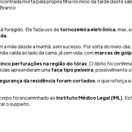
encontrada morta pela própria filha no início da tarde deste s
 Branco.
tá foragido. Ele fazia uso de
tornozeleira eletrônica
, mas, s
ada
.
m a mãe desde a manhã, sem sucesso. Por volta do meio-dia, d
a mãe caída ao lado da cama, já sem vida, com
marcas de golp
cinco perfurações na região do tórax
. O óbito foi confir
oliciais apreenderam uma
faca tipo peixeira
, possivelmente ut
segurança da residência foram cortados
, o que reforça a
o corpo foi encaminhado ao
Instituto Médico Legal (IML)
. Es
zar o suspeito.