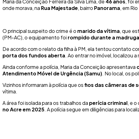
Maria da Conceição Ferreira da Silva Lima, de
46 anos
, foi 
onde morava, na
Rua Majestade
, bairro
Panorama
, em Rio
O principal suspeito do crime é o
marido da vítima
, que es
(PM-AC), o equipamento foi
rompido durante a madrug
De acordo com o relato da filha à PM, ela tentou contato co
porta dos fundos aberta
. Ao entrar no imóvel, localizou 
Ainda conforme a polícia, Maria da Conceição apresentava
Atendimento Móvel de Urgência (Samu)
. No local, os p
Vizinhos informaram à polícia que os
fios das câmeras de 
vítima.
A área foi isolada para os trabalhos da
perícia criminal
, e 
no Acre em 2025
. A polícia segue em diligências para locali