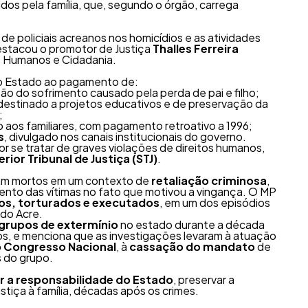
idos pela família, que, segundo o órgão, carrega
de policiais acreanos nos homicídios e as atividades
destacou o promotor de Justiça
Thalles Ferreira
s Humanos e Cidadania.
 o Estado ao pagamento de:
zão do sofrimento causado pela perda de pai e filho;
r destinado a projetos educativos e de preservação da
;
o aos familiares, com pagamento retroativo a 1996;
s
, divulgado nos canais institucionais do governo.
por se tratar de graves violações de direitos humanos,
rior Tribunal de Justiça (STJ)
.
oram mortos em um contexto de
retaliação criminosa
,
to das vítimas no fato que motivou a vingança. O MP
os, torturados e executados
, em um dos episódios
 do Acre.
grupos de extermínio
no estado durante a década
os, e menciona que as investigações levaram à atuação
o Congresso Nacional
, à
cassação do mandato
de
s do grupo.
 a responsabilidade do Estado
, preservar a
stiça à família, décadas após os crimes.