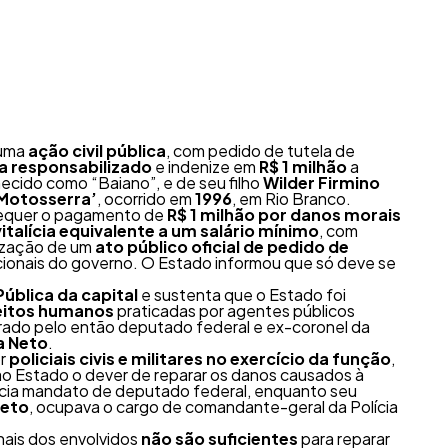
 uma
ação civil pública
, com pedido de tutela de
a responsabilizado
e indenize em
R$ 1 milhão
a
hecido como “Baiano”, e de seu filho
Wilder Firmino
 Motosserra’
, ocorrido em
1996
, em Rio Branco.
 requer o pagamento de
R$ 1 milhão por danos morais
talícia equivalente a um salário mínimo
, com
alização de um
ato público oficial de pedido de
tucionais do governo. O Estado informou que só deve se
ública da capital
e sustenta que o Estado foi
reitos humanos
praticadas por agentes públicos
rado pelo então deputado federal e ex-coronel da
a Neto
.
or
policiais civis e militares no exercício da função
,
ao Estado o dever de reparar os danos causados à
ercia mandato de deputado federal, enquanto seu
Neto
, ocupava o cargo de comandante-geral da Polícia
nais dos envolvidos
não são suficientes
para reparar