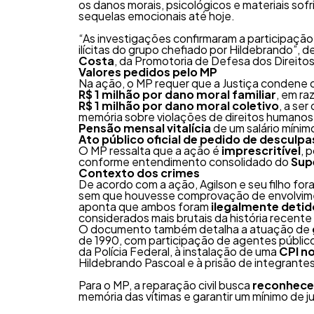
os danos morais, psicológicos e materiais sofr
sequelas emocionais até hoje.
“As investigações confirmaram a participação 
ilícitas do grupo chefiado por Hildebrando”, 
Costa
, da Promotoria de Defesa dos Direito
Valores pedidos pelo MP
Na ação, o MP requer que a Justiça condene
R$ 1 milhão por dano moral familiar
, em ra
R$ 1 milhão por dano moral coletivo
, a se
memória sobre violações de direitos humanos
Pensão mensal vitalícia
de um salário mínim
Ato público oficial de pedido de desculpa
O MP ressalta que a ação é
imprescritível
, 
conforme entendimento consolidado do
Supe
Contexto dos crimes
De acordo com a ação, Agilson e seu filho f
sem que houvesse comprovação de envolvimen
aponta que ambos foram
ilegalmente detid
considerados mais brutais da história recente
O documento também detalha a atuação de
de 1990, com participação de agentes públic
da Polícia Federal, à instalação de uma
CPI n
Hildebrando Pascoal e à prisão de integrante
Para o MP, a reparação civil busca
reconhecer
memória das vítimas e garantir um mínimo de ju