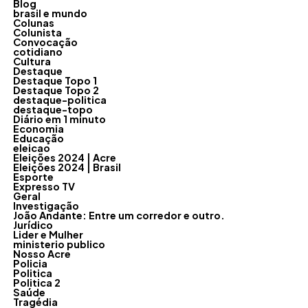
Blog
brasil e mundo
Colunas
Colunista
Convocação
cotidiano
Cultura
Destaque
Destaque Topo 1
Destaque Topo 2
destaque-politica
destaque-topo
Diário em 1 minuto
Economia
Educação
eleicao
Eleições 2024 | Acre
Eleições 2024 | Brasil
Esporte
Expresso TV
Geral
Investigação
João Andante: Entre um corredor e outro.
Jurídico
Lider e Mulher
ministerio publico
Nosso Acre
Policia
Politica
Politica 2
Saúde
Tragédia