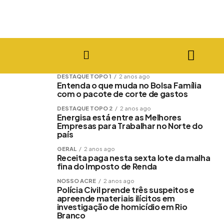
DESTAQUE TOPO 1
2 anos ago
Entenda o que muda no Bolsa Família
com o pacote de corte de gastos
DESTAQUE TOPO 2
2 anos ago
Energisa está entre as Melhores
Empresas para Trabalhar no Norte do
país
GERAL
2 anos ago
Receita paga nesta sexta lote da malha
fina do Imposto de Renda
NOSSO ACRE
2 anos ago
Polícia Civil prende três suspeitos e
apreende materiais ilícitos em
investigação de homicídio em Rio
Branco