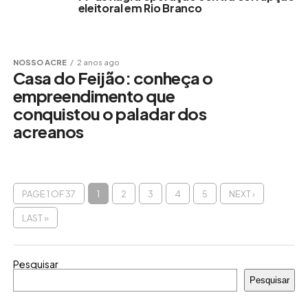
eleitoral em Rio Branco
NOSSO ACRE
2 anos ago
Casa do Feijão: conheça o
empreendimento que
conquistou o paladar dos
acreanos
PAGE 1 OF 37
1
2
3
4
5
NEXT ›
LAST »
Pesquisar
Pesquisar