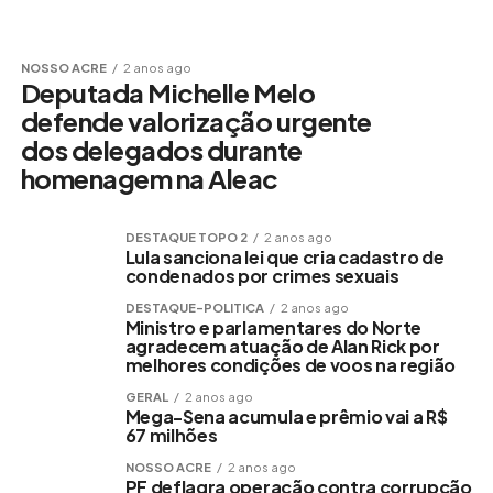
NOSSO ACRE
2 anos ago
Deputada Michelle Melo
defende valorização urgente
dos delegados durante
homenagem na Aleac
DESTAQUE TOPO 2
2 anos ago
Lula sanciona lei que cria cadastro de
condenados por crimes sexuais
DESTAQUE-POLITICA
2 anos ago
Ministro e parlamentares do Norte
agradecem atuação de Alan Rick por
melhores condições de voos na região
GERAL
2 anos ago
Mega-Sena acumula e prêmio vai a R$
67 milhões
NOSSO ACRE
2 anos ago
PF deflagra operação contra corrupção