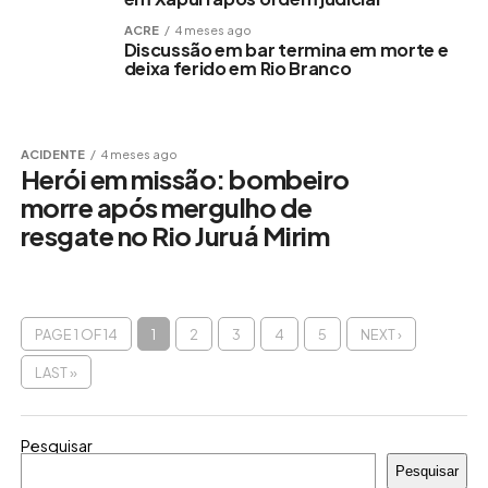
ACRE
4 meses ago
Discussão em bar termina em morte e
deixa ferido em Rio Branco
ACIDENTE
4 meses ago
Herói em missão: bombeiro
morre após mergulho de
resgate no Rio Juruá Mirim
PAGE 1 OF 14
1
2
3
4
5
NEXT ›
LAST »
Pesquisar
Pesquisar