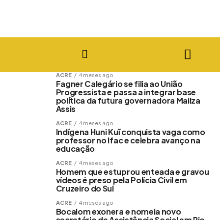
ACRE
4 meses ago
Fagner Calegário se filia ao União
Progressista e passa a integrar base
política da futura governadora Mailza
Assis
ACRE
4 meses ago
Indígena Huni Kuĩ conquista vaga como
professor no Ifac e celebra avanço na
educação
ACRE
4 meses ago
Homem que estuprou enteada e gravou
vídeos é preso pela Polícia Civil em
Cruzeiro do Sul
ACRE
4 meses ago
Bocalom exonera e nomeia novo
secretário de Assistência Social em Rio