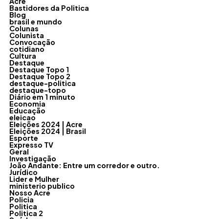
Acre
Bastidores da Politica
Blog
brasil e mundo
Colunas
Colunista
Convocação
cotidiano
Cultura
Destaque
Destaque Topo 1
Destaque Topo 2
destaque-politica
destaque-topo
Diário em 1 minuto
Economia
Educação
eleicao
Eleições 2024 | Acre
Eleições 2024 | Brasil
Esporte
Expresso TV
Geral
Investigação
João Andante: Entre um corredor e outro.
Jurídico
Lider e Mulher
ministerio publico
Nosso Acre
Policia
Politica
Politica 2