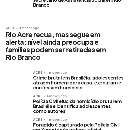
Branco
ACRE
4 meses ago
Rio Acre recua, mas segue em
alerta: nível ainda preocupa e
famílias podem ser retiradas em
Rio Branco
ACRE
4 meses ago
Crime brutal em Brasiléia: adolescentes
atraem homem para casa, executam e
confessam homicídio
ACRE
4 meses ago
Polícia Civil elucida homicídio brutal em
Brasiléia e identifica adolescentes
como autores
ACRE
4 meses ago
Foragido é capturado pela Polícia Civil
em Xapuri após ordem judicial