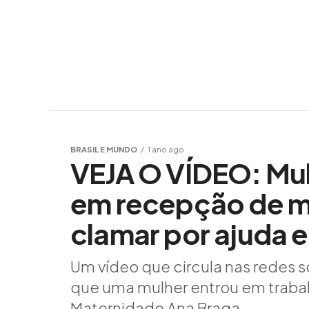
BRASIL E MUNDO
1 ano ago
VEJA O VÍDEO: Mulh
em recepção de m
clamar por ajuda e
Um vídeo que circula nas redes
que uma mulher entrou em traba
Maternidade Ana Braga,...