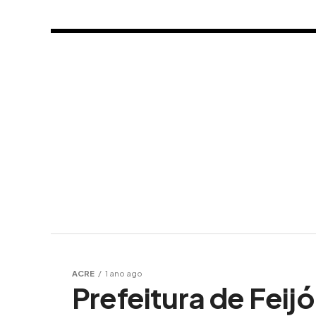
ACRE
1 ano ago
Prefeitura de Feij