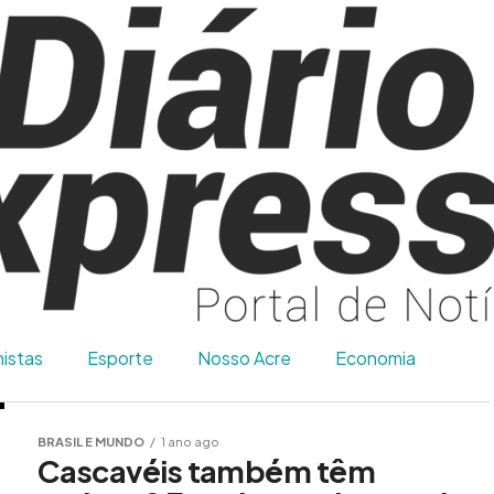
istas
Esporte
Nosso Acre
Economia
BRASIL E MUNDO
1 ano ago
Cascavéis também têm