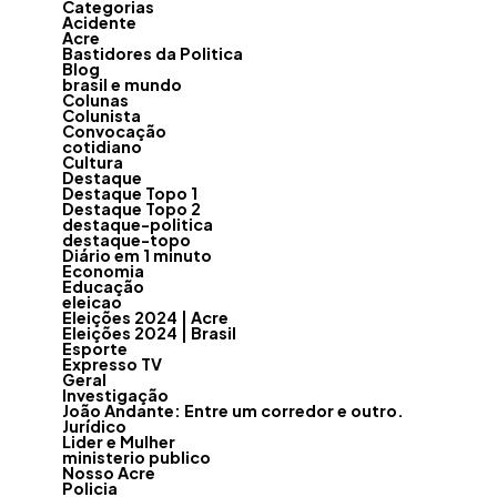
Categorias
Acidente
Acre
Bastidores da Politica
Blog
brasil e mundo
Colunas
Colunista
Convocação
cotidiano
Cultura
Destaque
Destaque Topo 1
Destaque Topo 2
destaque-politica
destaque-topo
Diário em 1 minuto
Economia
Educação
eleicao
Eleições 2024 | Acre
Eleições 2024 | Brasil
Esporte
Expresso TV
Geral
Investigação
João Andante: Entre um corredor e outro.
Jurídico
Lider e Mulher
ministerio publico
Nosso Acre
Policia