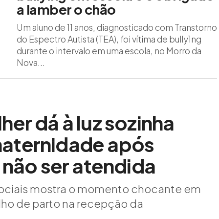
a lamber o chão
Um aluno de 11 anos, diagnosticado com Transtorno
do Espectro Autista (TEA), foi vítima de bully1ng
durante o intervalo em uma escola, no Morro da
Nova...
er dá à luz sozinha
aternidade após
 não ser atendida
 sociais mostra o momento chocante em
lho de parto na recepção da