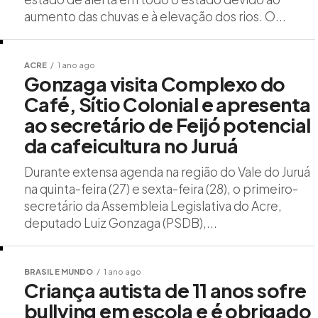
aumento das chuvas e à elevação dos rios. O...
ACRE
1 ano ago
Gonzaga visita Complexo do
Café, Sítio Colonial e apresenta
ao secretário de Feijó potencial
da cafeicultura no Juruá
Durante extensa agenda na região do Vale do Juruá
na quinta-feira (27) e sexta-feira (28), o primeiro-
secretário da Assembleia Legislativa do Acre,
deputado Luiz Gonzaga (PSDB),...
BRASIL E MUNDO
1 ano ago
Criança autista de 11 anos sofre
bullying em escola e é obrigado