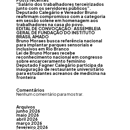
Posts recentes
“Salário dos trabalhadores terceirizados
junto com os servidores públicos”.
Deputado Calegário e Vereador Bruno
reafirmam compromisso com a categoria
em sessão solene em homenagem aos
trabalhadores na casa do povo.
EDITAL DE CONVOCAÇÃO: ASSEMBLEIA
GERAL DE FUNDAÇÃO DO INSTITUTO
BRASIL AMADO
Bruno Moraes busca referência nacional
para implantar parques sensoriais e
inclusivos em Rio Branco
Lei de Bruno Moraes recebe
reconhecimento nacional em congresso
sobre encarceramento feminino
Deputado Fagner Calegário participa da
inauguração de restaurante universitário
para estudantes acreanos de medicina na
fronteira
Comentários
Nenhum comentário para mostrar.
Arquivos
junho 2026
maio 2026
abril 2026
março 2026
fevereiro 2026