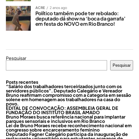
ACRE
2 anos ago
Político também pode ter rebolado:
deputado dá show na ‘boca da garrafa’
em festa do NOVO em Rio Branco!
Pesquisar
Pesquisar
Posts recentes
“Salário dos trabalhadores terceirizados junto com os
servidores públicos”. Deputado Calegário e Vereador
Bruno reafirmam compromisso com a categoria em sessão
solene em homenagem aos trabalhadores na casa do
povo.
EDITAL DE CONVOCAÇÃO: ASSEMBLEIA GERAL DE
FUNDAÇÃO DO INSTITUTO BRASIL AMADO
Bruno Moraes busca referência nacional para implantar
parques sensoriais e inclusivos em Rio Branco
Lei de Bruno Moraes recebe reconhecimento nacional em
congresso sobre encarceramento feminino
Deputado Fagner Calegário participa da inauguração de
restaurante universitário para estudantes acreanos de