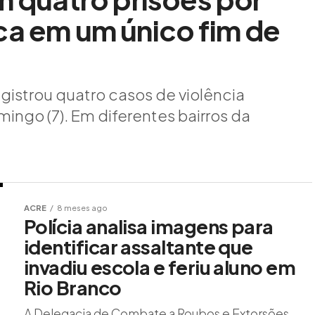
ca em um único fim de
egistrou quatro casos de violência
ingo (7). Em diferentes bairros da
ACRE
8 meses ago
Polícia analisa imagens para
identificar assaltante que
invadiu escola e feriu aluno em
Rio Branco
A Delegacia de Combate a Roubos e Extorsões