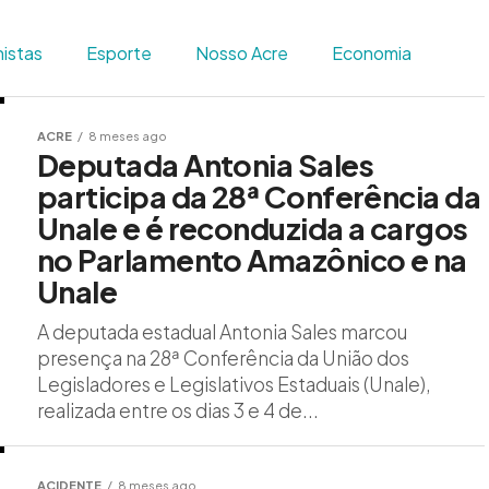
istas
Esporte
Nosso Acre
Economia
ACRE
8 meses ago
Deputada Antonia Sales
participa da 28ª Conferência da
Unale e é reconduzida a cargos
no Parlamento Amazônico e na
Unale
A deputada estadual Antonia Sales marcou
presença na 28ª Conferência da União dos
Legisladores e Legislativos Estaduais (Unale),
realizada entre os dias 3 e 4 de...
ACIDENTE
8 meses ago